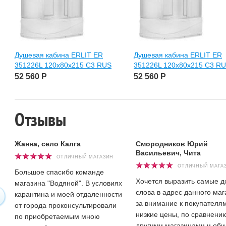
Душевая кабина ERLIT ER
Душевая кабина ERLIT ER
351226L 120х80х215 С3 RUS
351226L 120х80х215 С3 R
52 560
Р
52 560
Р
Отзывы
Жанна, село Калга
Смородников Юрий
Васильевич, Чита
ОТЛИЧНЫЙ МАГАЗИН
ОТЛИЧНЫЙ МАГА
Большое спасибо команде
Хочется выразить самые 
магазина "Водяной". В условиях
слова в адрес данного маг
карантина и моей отдаленности
за внимание к покупателям
от города проконсультировали
низкие цены, по сравнени
по приобретаемым мною
другими магазинами и оби