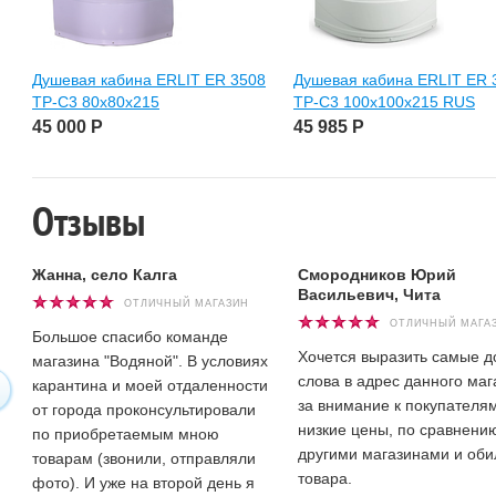
Душевая кабина ERLIT ER 3508
Душевая кабина ERLIT ER 
ТР-С3 80х80х215
TР-C3 100х100х215 RUS
45 000
Р
45 985
Р
Отзывы
Жанна, село Калга
Смородников Юрий
Васильевич, Чита
ОТЛИЧНЫЙ МАГАЗИН
ОТЛИЧНЫЙ МАГА
Большое спасибо команде
Хочется выразить самые 
магазина "Водяной". В условиях
слова в адрес данного маг
карантина и моей отдаленности
за внимание к покупателям
от города проконсультировали
низкие цены, по сравнени
по приобретаемым мною
другими магазинами и оби
товарам (звонили, отправляли
товара.
фото). И уже на второй день я