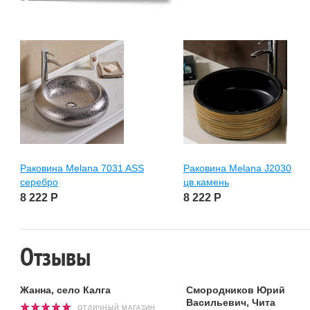
Раковина Melana 7031 ASS
Раковина Melana J2030
серебро
цв.камень
8 222
Р
8 222
Р
Отзывы
Жанна, село Калга
Смородников Юрий
Васильевич, Чита
ОТЛИЧНЫЙ МАГАЗИН