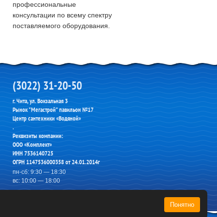
профессиональные
консультации по всему спектру
поставляемого оборудования.
(3022) 31-20-50
г. Чита, ул. Вокзальная 3
Рынок "Мегастрой" павильон №17
Центр сантехники «Водяной»
.
Реквизиты компании:
ООО «Комплект»
ИНН 7536140725
ОГРН 1147536000358 от 24.01.2014г
пн-сб: 9:30 — 18:30
вс: 10:00 — 18:00
© 2026 Водяной
Понятно
Мастерская
Сайт сделан