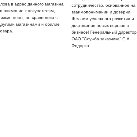
слова в адрес данного магазина
сотрудничество, основанное на
за внимание к покупателям,
взаимопонимании и доверии.
низкие цены, по сравнению с
Желаем успешного развития и
другими магазинами и обилие
достижения новых вершин в
товара.
бизнесе! Генеральный директор
ОАО "Служба заказчика" С.А.
Федорко