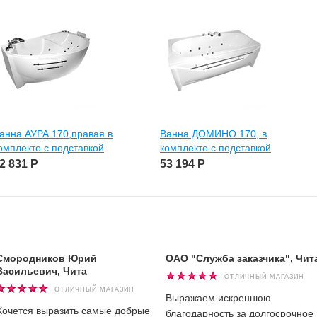
анна АУРА 170,правая в
Ванна ДОМИНО 170, в
омплекте с подставкой
комплекте с подставкой
2 831
Р
53 194
Р
Смородников Юрий
ОАО "Служба заказчика", Чит
Васильевич, Чита
ОТЛИЧНЫЙ МАГАЗИН
ОТЛИЧНЫЙ МАГАЗИН
Выражаем искреннюю
Хочется выразить самые добрые
благодарность за долгосрочное