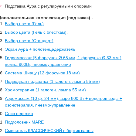
Подставка Аура с регулируемыми опорами
Дополнительная комплектация (под заказ) :
Выбор цвета (Гель)
.
Выбор цвета (Гель с блесткам)
.
Выбор цвета (Стандарт)
Экран Аура + полотенцедержатель
Гидромассаж (5 форсунок Ø 65 мм, 1 форсунка Ø 33 мм )
помпа 900Вт, пневмоуправление
Система Шиацу (12 форсунок 18 мм)
Подводная подсветка (1 галоген. лампа 55 мм)
Хромотерапия (1 галоген. лампа 55 мм)
Аэромассаж (10 ф. 24 мм), аэро 800 Вт + подогрев воды +
озонотерапия, пневмо-управление
Слив перелив
Подголовник MARE
Смеситель КЛАССИЧЕСКИЙ в бортик ванны