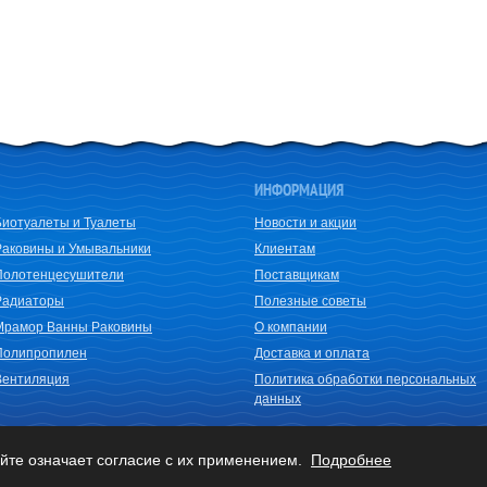
ИНФОРМАЦИЯ
Биотуалеты и Туалеты
Новости и акции
Раковины и Умывальники
Клиентам
Полотенцесушители
Поставщикам
Радиаторы
Полезные советы
Мрамор Ванны Раковины
О компании
Полипропилен
Доставка и оплата
Вентиляция
Политика обработки персональных
данных
йте означает согласие с их применением.
Подробнее