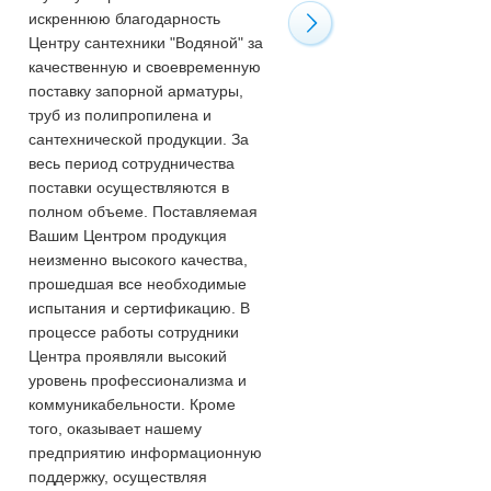
искреннюю благодарность
персоналу "Водяного" за
Центру сантехники "Водяной" за
квалифицированную помо
качественную и своевременную
приобретении необходимы
поставку запорной арматуры,
товаров. И от всех сантехн
труб из полипропилена и
города поздравить вас с Н
сантехнической продукции. За
годом! Молодцы! Сейчас 3
весь период сотрудничества
января, а они работают! Та
поставки осуществляются в
держать!
полном объеме. Поставляемая
Вашим Центром продукция
неизменно высокого качества,
прошедшая все необходимые
испытания и сертификацию. В
процессе работы сотрудники
Центра проявляли высокий
уровень профессионализма и
коммуникабельности. Кроме
того, оказывает нашему
предприятию информационную
поддержку, осуществляя