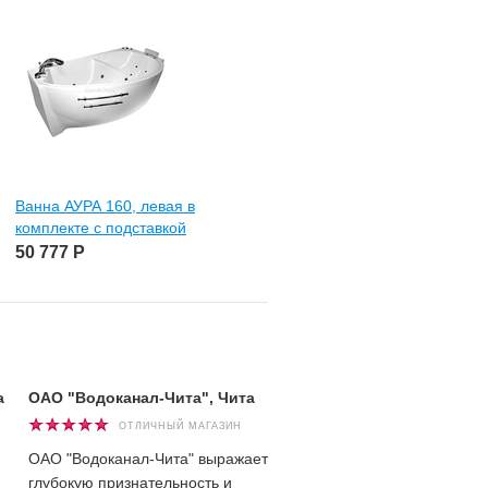
Ванна АУРА 160, левая в
Ванна СПАРТА 170, в компле
комплекте с подставкой
с подставкой
50 777
Р
49 569
Р
а
ОАО "Водоканал-Чита", Чита
Башмаков Андрей, г. Чит
ОТЛИЧНЫЙ МАГАЗИН
ОТЛИЧНЫЙ МАГАЗ
ОАО "Водоканал-Чита" выражает
Хочу сказать огромное спа
глубокую признательность и
всему обслуживающему