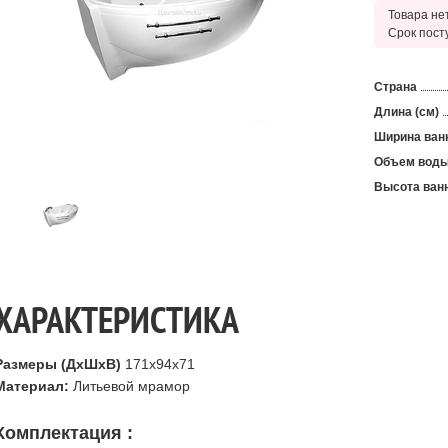
Товара нет
Срок пост
Страна
Длина (см)
Ширина ван
Объем воды
Высота ванн
ХАРАКТЕРИСТИКА
Размеры (ДхШхВ)
171х94х71
Материал
:
Литьевой мрамор
Комплектация :