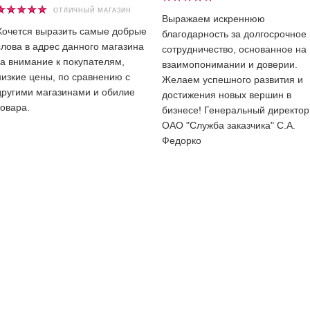
ОТЛИЧНЫЙ МАГАЗИН
Выражаем искреннюю
Хочется выразить самые добрые
благодарность за долгосрочное
слова в адрес данного магазина
сотрудничество, основанное на
за внимание к покупателям,
взаимопонимании и доверии.
низкие цены, по сравнению с
Желаем успешного развития и
другими магазинами и обилие
достижения новых вершин в
товара.
бизнесе! Генеральный директор
ОАО "Служба заказчика" С.А.
Федорко