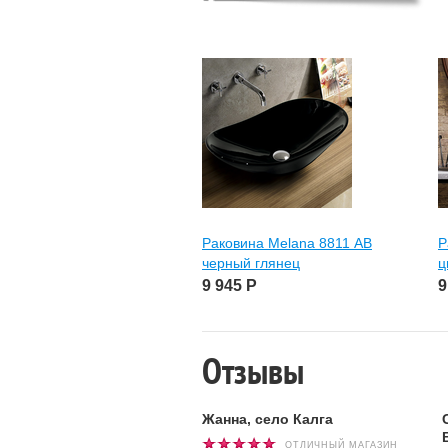
Раковина Melana 8811 АВ
Р
черный глянец
ц
9 945
Р
9
Отзывы
Жанна, село Калга
ОТЛИЧНЫЙ МАГАЗИН