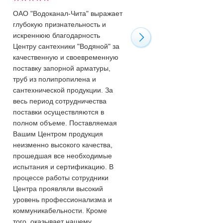
ОАО "Водоканал-Чита" выражает
Хочу сказать огромное спа
глубокую признательность и
всему обслуживающему
искреннюю благодарность
персоналу "Водяного" за
Центру сантехники "Водяной" за
квалифицированную помо
качественную и своевременную
приобретении необходимы
поставку запорной арматуры,
товаров. И от всех сантехн
труб из полипропилена и
города поздравить вас с Н
сантехнической продукции. За
годом! Молодцы! Сейчас 3
весь период сотрудничества
января, а они работают! Та
поставки осуществляются в
держать!
полном объеме. Поставляемая
Вашим Центром продукция
неизменно высокого качества,
прошедшая все необходимые
испытания и сертификацию. В
процессе работы сотрудники
Центра проявляли высокий
уровень профессионализма и
коммуникабельности. Кроме
того, оказывает нашему