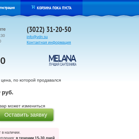
гистрация
КОРЗИНА ПОКА ПУСТА
(3022) 31-20-50
ите
:30
info@vdn.su
00
Контактная информация
РО
цена, по которой продавался
5
руб.
вар может измениться
Оставить заявку
 в наличии.
упления:
в течении 15-30 дней