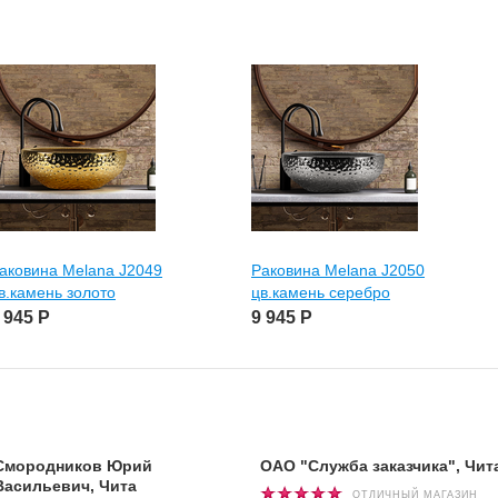
аковина Melana J2049
Раковина Melana J2050
в.камень золото
цв.камень серебро
 945
Р
9 945
Р
Смородников Юрий
ОАО "Служба заказчика", Чит
Васильевич, Чита
ОТЛИЧНЫЙ МАГАЗИН