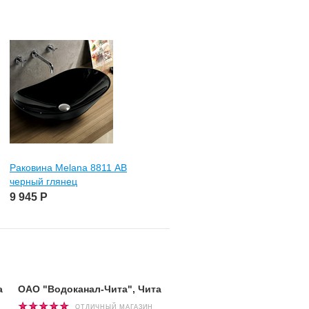
Раковина Melana 8811 АВ
Раковина Melana J2049
черный глянец
цв.камень золото
9 945
Р
9 945
Р
а
ОАО "Водоканал-Чита", Чита
Башмаков Андрей, г. Чит
ОТЛИЧНЫЙ МАГАЗИН
ОТЛИЧНЫЙ МАГАЗ