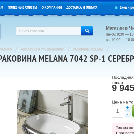
АМ
ПОЛЕЗНЫЕ СОВЕТЫ
О КОМПАНИИ
ДОСТАВКА И ОПЛАТА
Вход
и
ре
Магазин в Ч
пн-сб: 9:30 — 18
вс: 10:00 — 18:
/
/
/
ГЛАВНАЯ
РАКОВИНЫ И УМЫВАЛЬНИКИ
РАКОВИНЫ MELANA
РАКОВИНА MELANA 7042 SP-1 СЕРЕБ
Последняя 
товар:
9 94
Цена на то
Товара нет
Срок пост