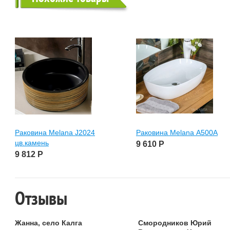
Раковина Melana J2024
Раковина Melana А500А
цв.камень
9 610
Р
9 812
Р
Отзывы
Жанна, село Калга
Смородников Юрий