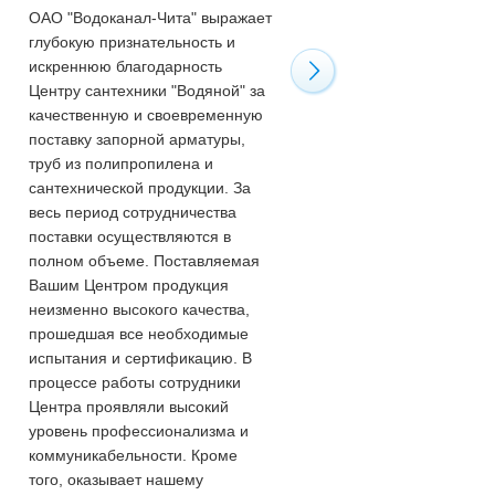
ОАО "Водоканал-Чита" выражает
Хочу сказать огромное спа
глубокую признательность и
всему обслуживающему
искреннюю благодарность
персоналу "Водяного" за
Центру сантехники "Водяной" за
квалифицированную помо
качественную и своевременную
приобретении необходимы
поставку запорной арматуры,
товаров. И от всех сантехн
труб из полипропилена и
города поздравить вас с Н
сантехнической продукции. За
годом! Молодцы! Сейчас 3
весь период сотрудничества
января, а они работают! Та
поставки осуществляются в
держать!
полном объеме. Поставляемая
Вашим Центром продукция
неизменно высокого качества,
прошедшая все необходимые
испытания и сертификацию. В
процессе работы сотрудники
Центра проявляли высокий
уровень профессионализма и
коммуникабельности. Кроме
того, оказывает нашему