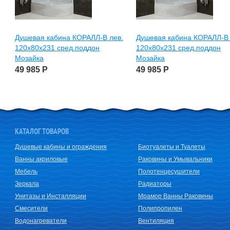
Душевая кабина КОРАЛЛ-В лев.
Душевая кабина КОРАЛЛ-В 
120х80х231 сред.поддон
120х80х231 сред.поддон
Мозайка
Мозайка
49 985
Р
49 985
Р
КАТАЛОГ ТОВАРОВ
Душевые кабины и ограждения
Биотуалеты и Туалеты
Ванны акриловые
Раковины и Умывальники
Мебель
Полотенцесушители
Зеркала
Радиаторы
Унитазы и Инсталляции
Мрамор Ванны Раковины
Смесители
Полипропилен
Водонагреватели
Вентиляция