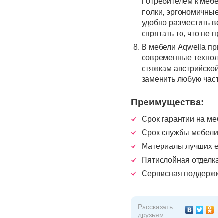
потребителем к меб
полки, эргономичны
удобно разместить в
спрятать то, что не 
В мебели Aqwella п
современные технол
стяжкам австрийско
заменить любую част
Преимущества:
Срок гарантии на меб
Срок службы мебели 
Материалы лучших е
Пятислойная отделк
Сервисная поддержк
Рассказать
друзьям: