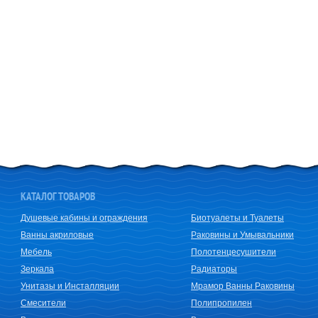
КАТАЛОГ ТОВАРОВ
Душевые кабины и ограждения
Биотуалеты и Туалеты
Ванны акриловые
Раковины и Умывальники
Мебель
Полотенцесушители
Зеркала
Радиаторы
Унитазы и Инсталляции
Мрамор Ванны Раковины
Смесители
Полипропилен