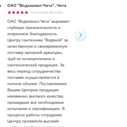
а
ОАО "Водоканал-Чита", Чита
Башмаков Андрей, г. Чит
ОТЛИЧНЫЙ МАГАЗИН
ОТЛИЧНЫЙ МАГАЗ
ОАО "Водоканал-Чита" выражает
Хочу сказать огромное спа
глубокую признательность и
всему обслуживающему
искреннюю благодарность
персоналу "Водяного" за
Центру сантехники "Водяной" за
квалифицированную помо
качественную и своевременную
приобретении необходимы
поставку запорной арматуры,
товаров. И от всех сантехн
труб из полипропилена и
города поздравить вас с Н
сантехнической продукции. За
годом! Молодцы! Сейчас 3
весь период сотрудничества
января, а они работают! Та
поставки осуществляются в
держать!
полном объеме. Поставляемая
Вашим Центром продукция
неизменно высокого качества,
прошедшая все необходимые
испытания и сертификацию. В
процессе работы сотрудники
Центра проявляли высокий