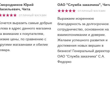
Смородников Юрий
ОАО "Служба заказчика", Чит
Васильевич, Чита
ОТЛИЧНЫЙ МАГАЗИН
ОТЛИЧНЫЙ МАГАЗИН
Выражаем искреннюю
Хочется выразить самые добрые
благодарность за долгосрочное
слова в адрес данного магазина
сотрудничество, основанное на
за внимание к покупателям,
взаимопонимании и доверии.
низкие цены, по сравнению с
Желаем успешного развития и
другими магазинами и обилие
достижения новых вершин в
товара.
бизнесе! Генеральный директор
ОАО "Служба заказчика" С.А.
Федорко