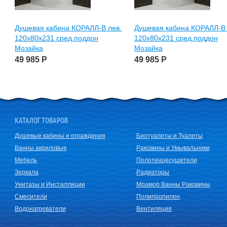
Душевая кабина КОРАЛЛ-В лев.
Душевая кабина КОРАЛЛ-В 
120х80х231 сред.поддон
120х80х231 сред.поддон
Мозайка
Мозайка
49 985
Р
49 985
Р
КАТАЛОГ ТОВАРОВ
Душевые кабины и ограждения
Биотуалеты и Туалеты
Ванны акриловые
Раковины и Умывальники
Мебель
Полотенцесушители
Зеркала
Радиаторы
Унитазы и Инсталляции
Мрамор Ванны Раковины
Смесители
Полипропилен
Водонагреватели
Вентиляция