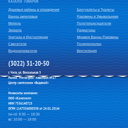
КАТАЛОГ ТОВАРОВ
Душевые кабины и ограждения
Биотуалеты и Туалеты
Ванны акриловые
Раковины и Умывальники
Мебель
Полотенцесушители
Зеркала
Радиаторы
Унитазы и Инсталляции
Мрамор Ванны Раковины
Смесители
Полипропилен
Водонагреватели
Вентиляция
(3022) 31-20-50
г. Чита, ул. Вокзальная 3
Рынок "Мегастрой" павильон №17
Центр сантехники «Водяной»
.
Реквизиты компании:
ООО «Комплект»
ИНН 7536140725
ОГРН 1147536000358 от 24.01.2014г
пн-сб: 9:30 — 18:30
вс: 10:00 — 18:00