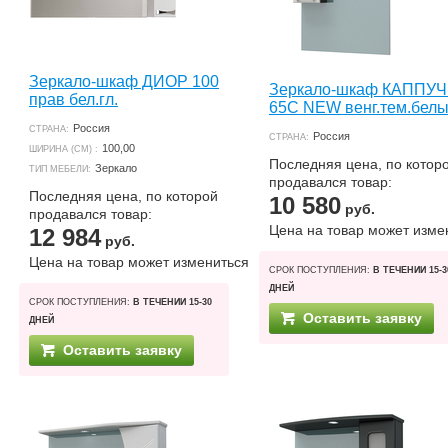
Зеркало-шкаф ДИОР 100
Зеркало-шкаф КАППУ
прав бел.гл.
65С NEW венг.тем.белы
Россия
СТРАНА:
Россия
СТРАНА:
100,00
ШИРИНА (СМ) :
Последняя цена, по котор
Зеркало
ТИП МЕБЕЛИ:
продавался товар:
Последняя цена, по которой
10 580
руб.
продавался товар:
Цена на товар может изме
12 984
руб.
Цена на товар может измениться
СРОК ПОСТУПЛЕНИЯ:
В ТЕЧЕНИИ 15-3
ДНЕЙ
СРОК ПОСТУПЛЕНИЯ:
В ТЕЧЕНИИ 15-30
Оставить заявку
ДНЕЙ
Оставить заявку