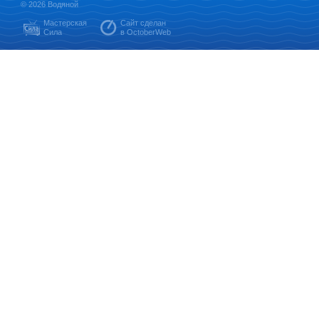
© 2026 Водяной
Мастерская
Сайт сделан
Сила
в OctoberWeb