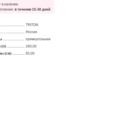
 в наличии.
упления:
в течении 15-30 дней
TRITON
Россия
ы
прямоугольная
 (л)
260,00
ы (см)
65,00