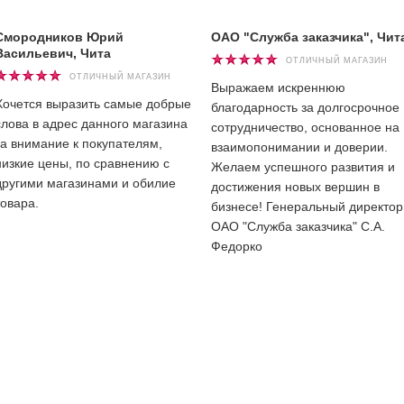
Смородников Юрий
ОАО "Служба заказчика", Чит
Васильевич, Чита
ОТЛИЧНЫЙ МАГАЗИН
ОТЛИЧНЫЙ МАГАЗИН
Выражаем искреннюю
Хочется выразить самые добрые
благодарность за долгосрочное
слова в адрес данного магазина
сотрудничество, основанное на
за внимание к покупателям,
взаимопонимании и доверии.
низкие цены, по сравнению с
Желаем успешного развития и
другими магазинами и обилие
достижения новых вершин в
товара.
бизнесе! Генеральный директор
ОАО "Служба заказчика" С.А.
Федорко