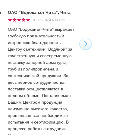
а
ОАО "Водоканал-Чита", Чита
Башмаков Андрей, г. Чит
ОТЛИЧНЫЙ МАГАЗИН
ОТЛИЧНЫЙ МАГАЗ
ОАО "Водоканал-Чита" выражает
Хочу сказать огромное спа
глубокую признательность и
всему обслуживающему
искреннюю благодарность
персоналу "Водяного" за
Центру сантехники "Водяной" за
квалифицированную помо
качественную и своевременную
приобретении необходимы
поставку запорной арматуры,
товаров. И от всех сантехн
труб из полипропилена и
города поздравить вас с Н
сантехнической продукции. За
годом! Молодцы! Сейчас 3
весь период сотрудничества
января, а они работают! Та
поставки осуществляются в
держать!
полном объеме. Поставляемая
Вашим Центром продукция
неизменно высокого качества,
прошедшая все необходимые
испытания и сертификацию. В
процессе работы сотрудники