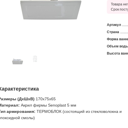
Товара нет
Срок пост
Артикул
Страна
Форма ванн
Объем воды
Высота ванн
Характеристика
Размеры (ДхШхВ)
170х75х65
Материал
:
Акрил фирмы Senoplast 5 мм
Тип армирования
:
ТЕРМОБЛОК (состоящий из стекловолокна и
эпоксидной смолы)