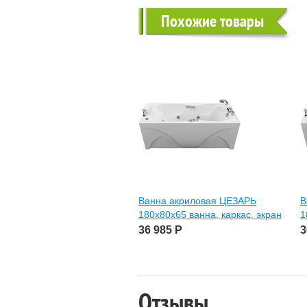
Похожие товары
Ванна акриловая ЦЕЗАРЬ
В
180х80х65 ванна, каркас, экран
1
36 985
Р
3
Отзывы