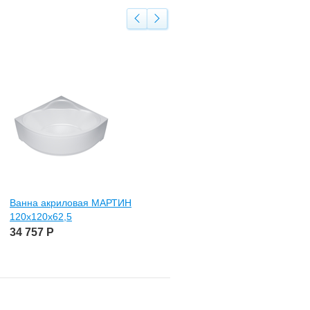
Ванна акриловая МАРТИН
Ванна акриловая ПРАГА
120х120х62,5
180х80хх59 ванна, каркас, эк
34 757
Р
34 630
Р