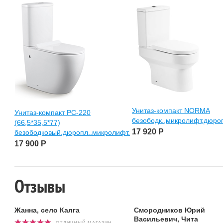
Унитаз-компакт NORMA
Унитаз-компакт РС-220
безободк.,микролифт,дюро
(66,5*35,5*77)
17 920
Р
безободковый.дюропл..микролифт.
17 900
Р
Отзывы
Жанна, село Калга
Смородников Юрий
Васильевич, Чита