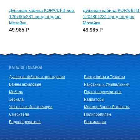
Душевая кабина КОРАЛЛ-В лев.
Душевая кабина КОРАЛЛ-В 
120х80х231 сред.поддон
120х80х231 сред.поддон
Мозайка
Мозайка
49 985
Р
49 985
Р
КАТАЛОГ ТОВАРОВ
Душевые кабины и ограждения
Биотуалеты и Туалеты
Ванны акриловые
Раковины и Умывальники
Мебель
Полотенцесушители
Зеркала
Радиаторы
Унитазы и Инсталляции
Мрамор Ванны Раковины
Смесители
Полипропилен
Водонагреватели
Вентиляция