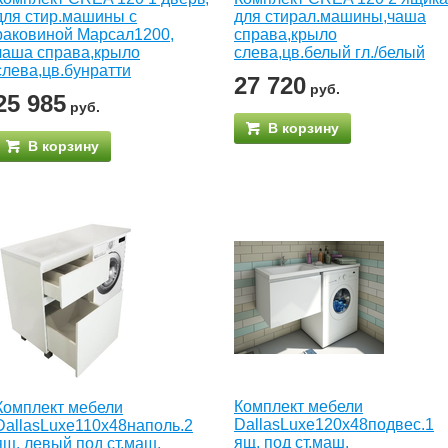
для стир.машины с
для стирал.машины,чаша
раковиной Марсал1200,
справа,крыло
чаша справа,крыло
слева,цв.белый гл./белый
слева,цв.бунратти
27 720
руб.
25 985
руб.
В корзину
В корзину
Комплект мебели
Комплект мебели
DallasLuxe120x48подвес.1
DallasLuxe110x48наполь.2
ящ. под ст.маш.
ящ. левый под ст.маш.