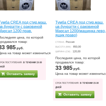
Тумба CREA под стир.маш.
Тумба CREA под стир.маш.
цв.бунратти с раковиной
цв.бунратти с раковиной
Марсал 1200 прав.
Марсал 1200(машинка лево,
ящик право)
Последняя цена, по которой
продавался товар:
Россия
СТРАНА:
33 985
850,00
ВЫСОТА (ММ) :
руб.
120,00
ШИРИНА (СМ) :
Цена на товар может измениться
Последняя цена, по которой
продавался товар:
СРОК ПОСТУПЛЕНИЯ:
В ТЕЧЕНИИ 15-30
33 985
ДНЕЙ
руб.
Цена на товар может изменитьс
Оставить заявку
СРОК ПОСТУПЛЕНИЯ:
В ТЕЧЕНИИ 15-30
ДНЕЙ
Оставить заявку