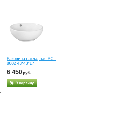
Раковина накладная РС -
8002 43*43*17
6 450
руб.
В корзину
я