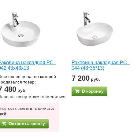
Раковина накладная РС -
Раковина накладная РС -
042 43х43х13
044 (48*35*13)
Последняя цена, по которой
7 200
руб.
продавался товар:
7 480
руб.
В корзину
Цена на товар может измениться
СРОК ПОСТУПЛЕНИЯ:
В ТЕЧЕНИИ 15-30
ДНЕЙ
Оставить заявку