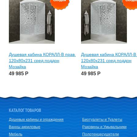
Душевая кабина КОРАЛЛ-В прав.
Душевая кабина КОРАЛЛ-В 
120х80х231 сред.поддон
120х80х231 сред.поддон
Мозайка
Мозайка
49 985
Р
49 985
Р
КАТАЛОГ ТОВАРОВ
Душевые кабины и ограждения
Биотуалеты и Туалеты
Ванны акриловые
Раковины и Умывальники
Мебель
Полотенцесушители