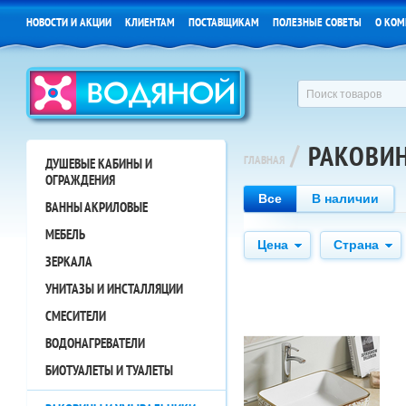
НОВОСТИ И АКЦИИ
КЛИЕНТАМ
ПОСТАВЩИКАМ
ПОЛЕЗНЫЕ СОВЕТЫ
О КОМ
/
РАКОВИ
ГЛАВНАЯ
ДУШЕВЫЕ КАБИНЫ И
ОГРАЖДЕНИЯ
Все
В наличии
ВАННЫ АКРИЛОВЫЕ
МЕБЕЛЬ
Цена
Страна
ЗЕРКАЛА
УНИТАЗЫ И ИНСТАЛЛЯЦИИ
СМЕСИТЕЛИ
ВОДОНАГРЕВАТЕЛИ
БИОТУАЛЕТЫ И ТУАЛЕТЫ